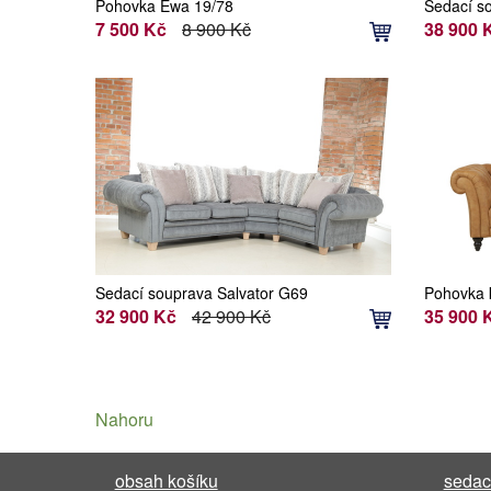
Pohovka Ewa 19/78
Sedací s
Factory
7 500 Kč
8 900 Kč
38 900 
Sedací souprava Salvator G69
Pohovka
Factory
32 900 Kč
42 900 Kč
35 900 
Nahoru
obsah košíku
sedac