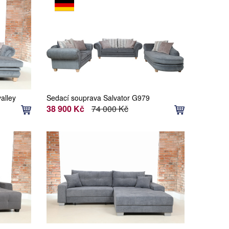
alley
Sedací souprava Salvator G979
38 900 Kč
74 000 Kč