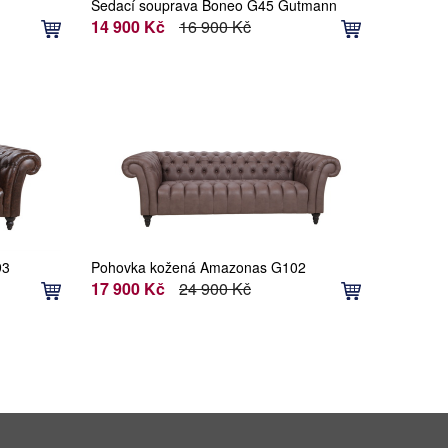
Sedací souprava Boneo G45 Gutmann
Factory
14 900 Kč
16 900 Kč
93
Pohovka kožená Amazonas G102
Gutmann Factory
17 900 Kč
24 900 Kč