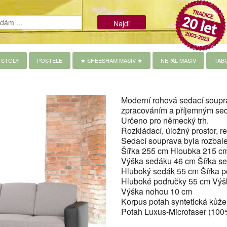
STOLY
POSTELE
★ SHEESHAM MASIV ★
NEPÁL MASIV
TAB
Moderní rohová sedací soupra
zpracováním a příjemným se
Určeno pro německý trh.
Rozkládací, úložný prostor, 
Sedací souprava byla rozbale
Šířka 255 cm Hloubka 215 c
Výška sedáku 46 cm Šířka s
Hluboký sedák 55 cm Šířka 
Hluboké područky 55 cm Výš
Výška nohou 10 cm
Korpus potah syntetická ků
Potah Luxus-Microfaser (100%