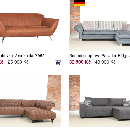
ohovka Venezuela G955
Sedací souprava Salvator Ridgev
G978B
Kč
25 900 Kč
32 900 Kč
48 900 Kč