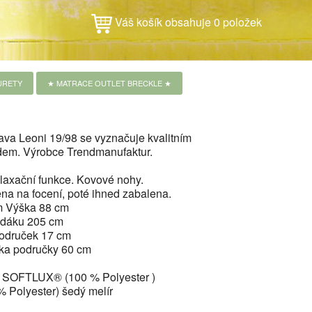
Váš košík obsahuje 0 položek
URETY
★ MATRACE OUTLET BRECKLE ★
va Leoni 19/98 se vyznačuje kvalitním
dem. Výrobce Trendmanufaktur.
relaxační funkce. Kovové nohy.
na na focení, poté ihned zabalena.
m Výška 88 cm
edáku 205 cm
područek 17 cm
ka područky 60 cm
že SOFTLUX® (100 % Polyester )
 Polyester) šedý melír