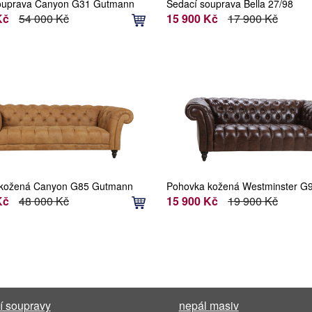
ouprava Canyon G31 Gutmann
Sedací souprava Bella 27/98
Kč
54 000 Kč
15 900 Kč
17 900 Kč
 kožená Canyon G85 Gutmann
Pohovka kožená Westminster G
Gutmann Factory
Kč
48 000 Kč
15 900 Kč
19 900 Kč
í soupravy
nepál masiv