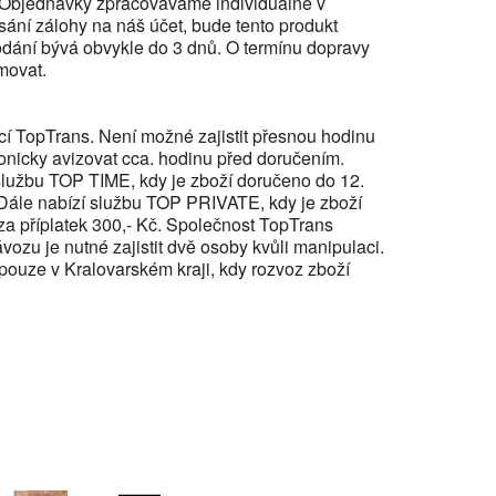
í. Objednávky zpracováváme individuálně v
sání zálohy na náš účet, bude tento produkt
dání bývá obvykle do 3 dnů. O termínu dopravy
movat.
cí TopTrans. Není možné zajistit přesnou hodinu
fonicky avizovat cca. hodinu před doručením.
službu TOP TIME, kdy je zboží doručeno do 12.
. Dále nabízí službu TOP PRIVATE, kdy je zboží
za příplatek 300,- Kč. Společnost TopTrans
ávozu je nutné zajistit dvě osoby kvůli manipulaci.
pouze v Kralovarském kraji, kdy rozvoz zboží