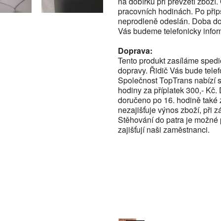
na dobírku při převzetí zbož
pracovních hodinách. Po přip
neprodleně odeslán. Doba do
Vás budeme telefonicky infor
Doprava:
Tento produkt zasíláme spedi
dopravy. Řidič Vás bude tele
Společnost TopTrans nabízí 
hodiny za příplatek 300,- Kč
doručeno po 16. hodině také 
nezajišťuje výnos zboží, při z
Stěhování do patra je možné 
zajišťují naši zaměstnanci.