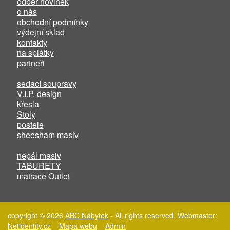
odběr novinek
o nás
obchodní podmínky
výdejní sklad
kontakty
na splátky
partneři
sedací soupravy
V.I.P. design
křesla
Stoly
postele
sheesham masiv
nepál masiv
TABURETY
matrace Outlet
copyright © 2026
ABC Nábytek
- All rights reserved. Webmaster:
Netidentity.cz
Mapa webu
Admin