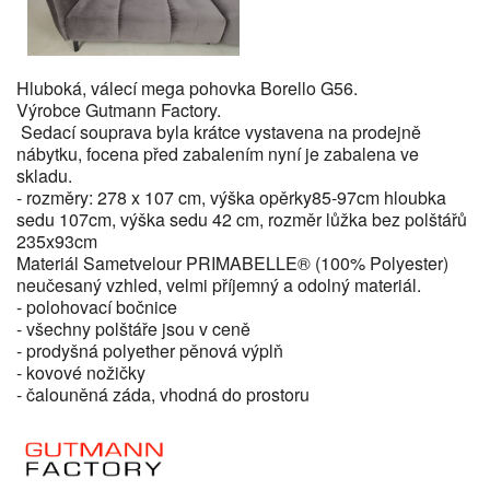
Hluboká, válecí mega pohovka Borello G56.
Výrobce Gutmann Factory.
Sedací souprava byla krátce vystavena na prodejně
nábytku, focena před zabalením nyní je zabalena ve
skladu.
- rozměry: 278 x 107 cm, výška opěrky85-97cm hloubka
sedu 107cm, výška sedu 42 cm, rozměr lůžka bez polštářů
235x93cm
Materiál Sametvelour PRIMABELLE® (100% Polyester)
neučesaný vzhled, velmi příjemný a odolný materiál.
- polohovací bočnice
- všechny polštáře jsou v ceně
- prodyšná polyether pěnová výplň
- kovové nožičky
- čalouněná záda, vhodná do prostoru