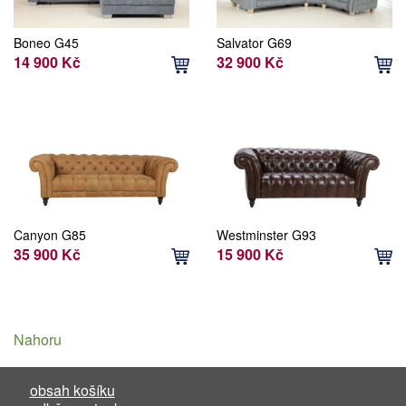
Boneo G45
Salvator G69
14 900 Kč
32 900 Kč
Canyon G85
Westminster G93
35 900 Kč
15 900 Kč
Nahoru
obsah košíku